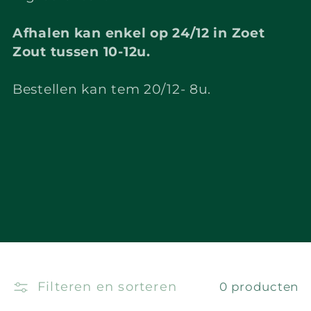
t
i
Afhalen kan enkel op 24/12 in Zoet
Zout tussen 10-12u.
e
:
Bestellen kan tem 20/12- 8u.
Filteren en sorteren
0 producten