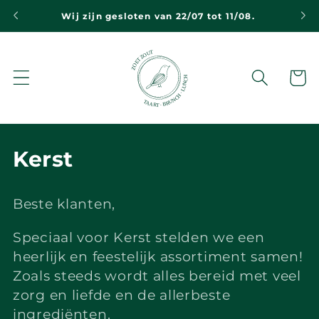
Meteen
Wij zijn gesloten van 22/07 tot 11/08.
naar de
content
Winkelwa
C
Kerst
o
Beste klanten,
l
Speciaal voor Kerst stelden we een
l
heerlijk en feestelijk assortiment samen!
e
Zoals steeds wordt alles bereid met veel
c
zorg en liefde en de allerbeste
ingrediënten.